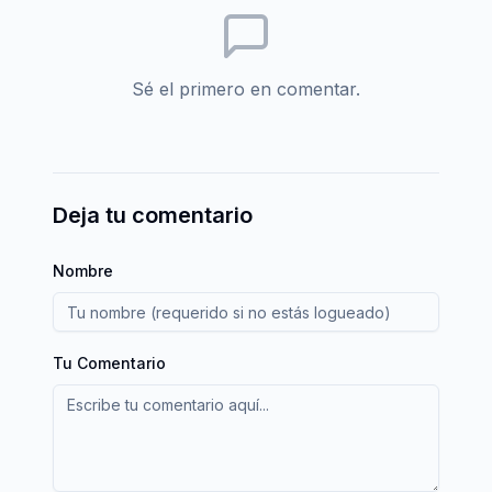
Sé el primero en comentar.
Deja tu comentario
Nombre
Tu Comentario