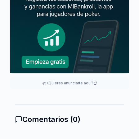
¿Quieres anunciarte aquí?
Comentarios (
0
)