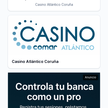
Casino Atlántico Coruña
Casino Atlántico Coruña
Anuncio