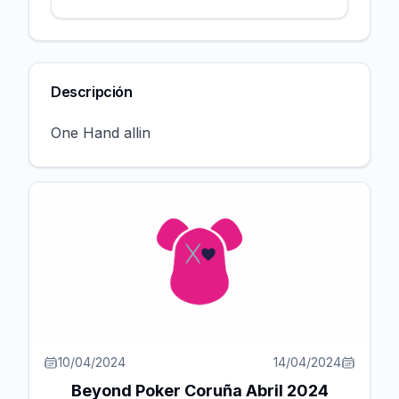
Descripción
One Hand allin
10/04/2024
14/04/2024
Beyond Poker Coruña Abril 2024