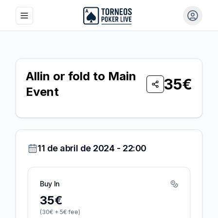
Toggle navigation menu
Iniciar 
Allin or fold to Main
35
€
Compartir
Event
11 de abril de 2024
- 22:00
Buy In
35€
(
30€ +
5€ fee
)