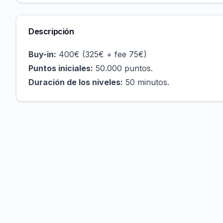
Descripción
Buy-in:
400€ (325€ + fee 75€)
Puntos iniciales:
50.000 puntos.
Duración de los niveles:
50 minutos.