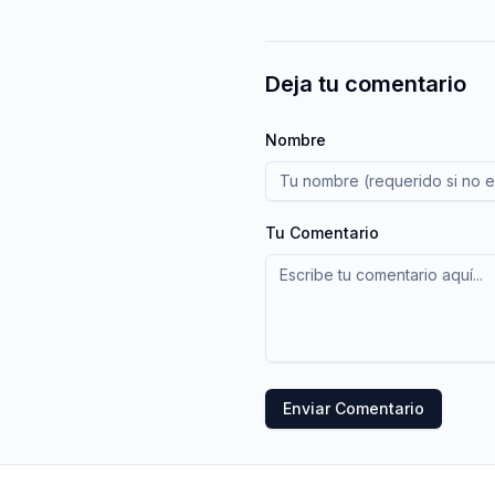
Deja tu comentario
Nombre
Tu Comentario
Enviar Comentario