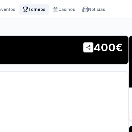
Eventos
Torneos
Casinos
Noticias
400
€
Compartir