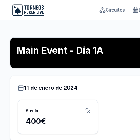
Circuitos
Main Event - Dia 1A
11 de enero de 2024
Buy In
400€