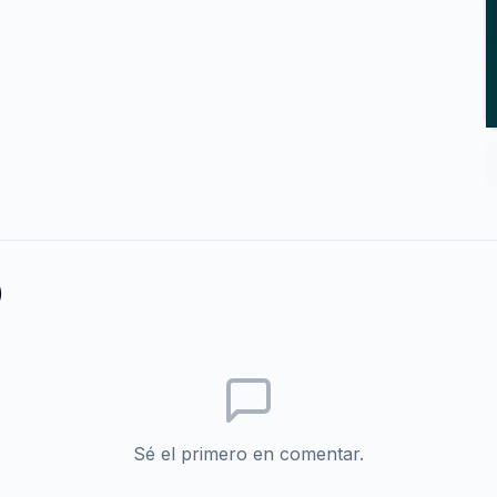
)
Sé el primero en comentar.