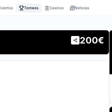
Eventos
Torneos
Casinos
Noticias
200
€
Compartir