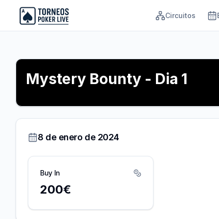
Circuitos
Mystery Bounty - Dia 1
8 de enero de 2024
Buy In
200€