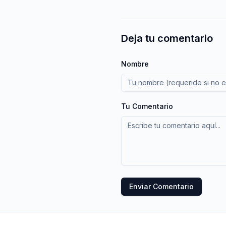
Deja tu comentario
Nombre
Tu Comentario
Enviar Comentario