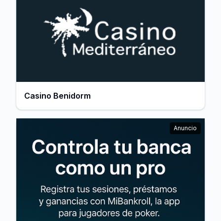
Casino Benidorm
Anuncio