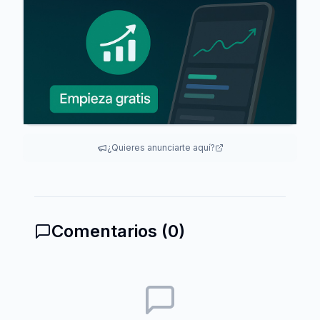
¿Quieres anunciarte aquí?
Comentarios (
0
)