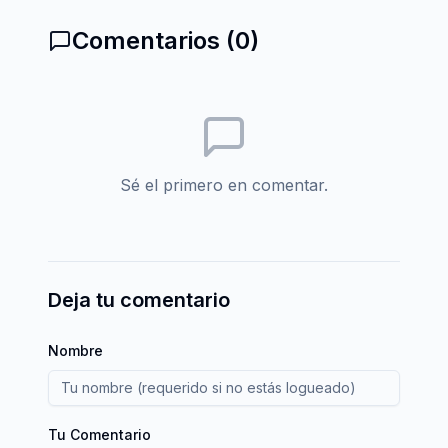
Comentarios (
0
)
Sé el primero en comentar.
Deja tu comentario
Nombre
Tu Comentario