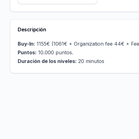
Descripción
Buy-In:
1155€ (1061€ + Organization fee 44€ + Fe
Puntos:
10.000 puntos.
Duración de los niveles:
20 minutos