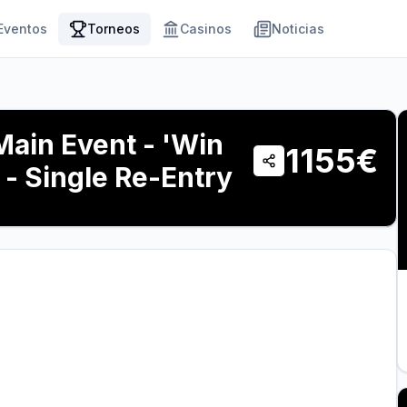
Eventos
Torneos
Casinos
Noticias
Main Event - 'Win
1155
€
Compartir
- Single Re-Entry