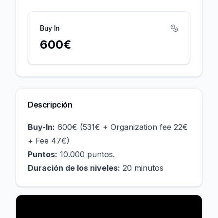
Buy In
600€
Descripción
Buy-In:
600€ (531€ + Organization fee 22€
+ Fee 47€)
Puntos:
10.000 puntos.
Duración de los niveles:
20 minutos