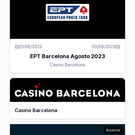
21/08/2023
03/09/2023
EPT Barcelona Agosto 2023
Casino Barcelona
Casino Barcelona
Anuncio