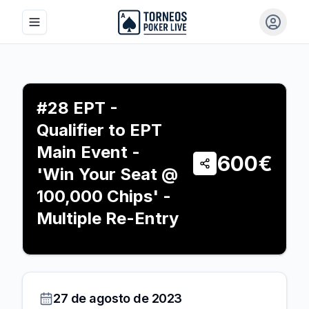
Toggle navigation menu
Iniciar 
#28 EPT -
Qualifier to EPT
Main Event -
600
€
Compartir
'Win Your Seat @
100,000 Chips' -
Multiple Re-Entry
27 de agosto de 2023