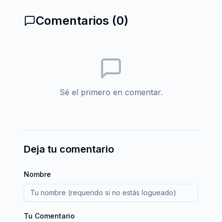
Comentarios (
0
)
Sé el primero en comentar.
Deja tu comentario
Nombre
Tu Comentario