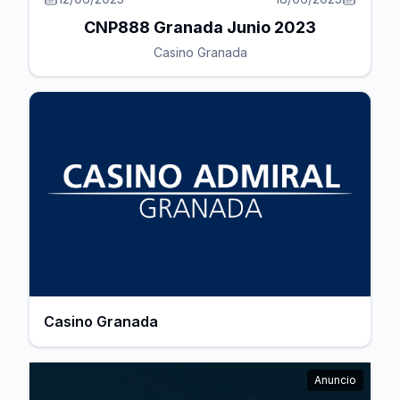
CNP888 Granada Junio 2023
Casino Granada
Casino Granada
Anuncio