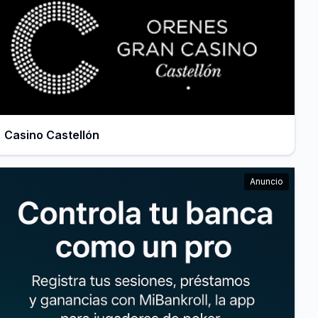
Casino Castellón
Anuncio