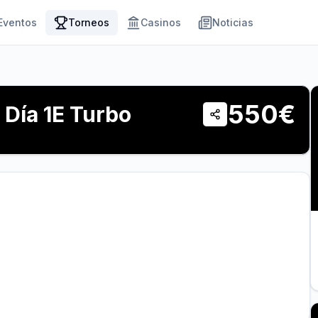
Eventos
Torneos
Casinos
Noticias
550
€
- Día 1E Turbo
Compartir