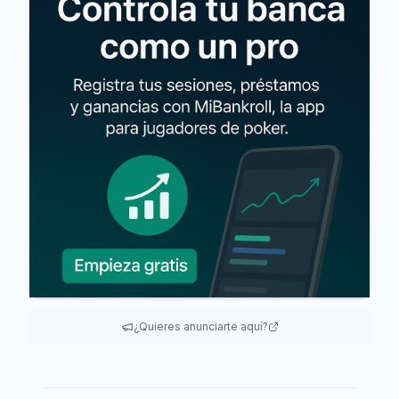
¿Quieres anunciarte aquí?