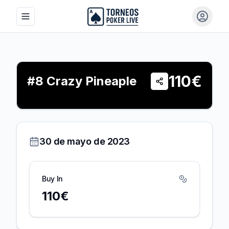
Toggle navigation menu
Iniciar 
110
€
#8 Crazy Pineaple
Compartir
30 de mayo de 2023
Buy In
110€