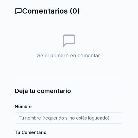
Comentarios (
0
)
Sé el primero en comentar.
Deja tu comentario
Nombre
Tu Comentario