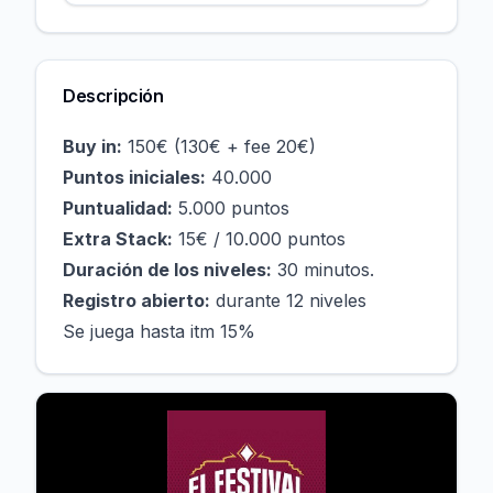
Descripción
Buy in:
150€ (130€ + fee 20€)
Puntos iniciales:
40.000
Puntualidad:
5.000 puntos
Extra Stack:
15€ / 10.000 puntos
Duración de los niveles:
30 minutos.
Registro abierto:
durante 12 niveles
Se juega hasta itm 15%