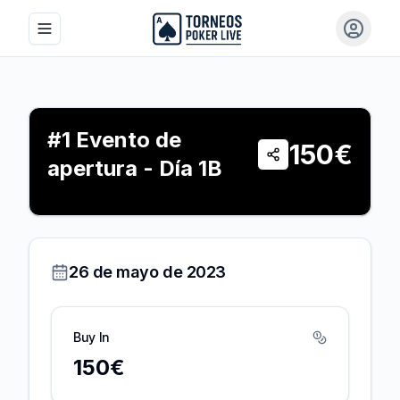
Toggle navigation menu
Iniciar 
#1 Evento de
150
€
Compartir
apertura - Día 1B
26 de mayo de 2023
Buy In
150€