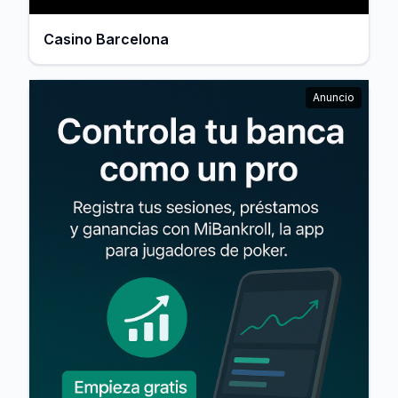
Casino Barcelona
Anuncio