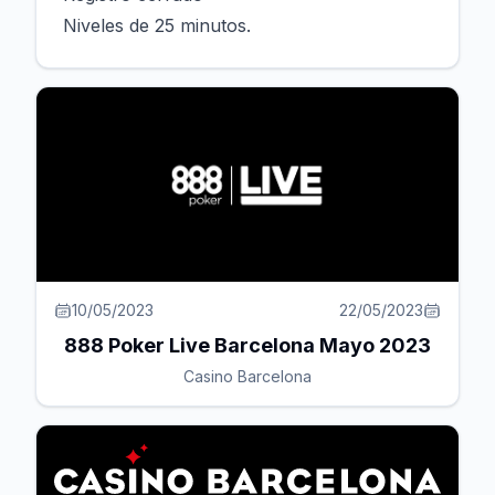
Niveles de 25 minutos.
10/05/2023
22/05/2023
888 Poker Live Barcelona Mayo 2023
Casino Barcelona