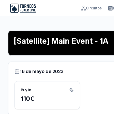
Circuitos
[Satellite] Main Event - 1A
16 de mayo de 2023
Buy In
110€