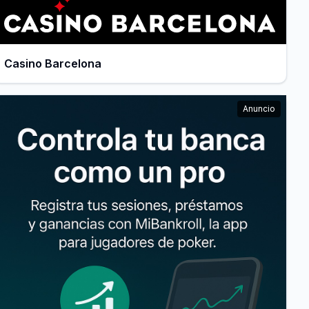
Casino Barcelona
Anuncio