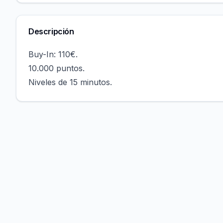
Descripción
Buy-In: 110€.
10.000 puntos.
Niveles de 15 minutos.