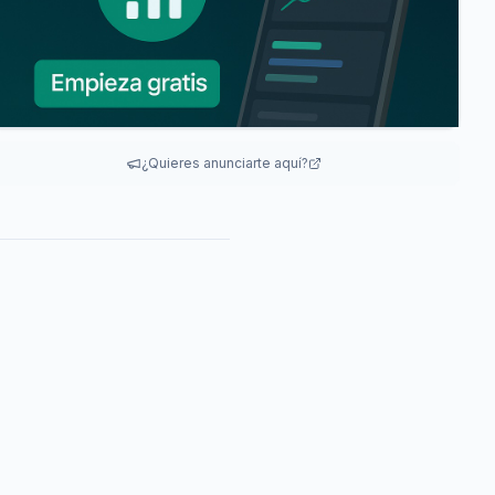
¿Quieres anunciarte aquí?