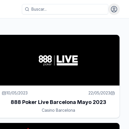
Iniciar 
10/05/2023
22/05/2023
888 Poker Live Barcelona Mayo 2023
Casino Barcelona