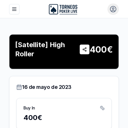
Toggle navigation menu
Iniciar 
[Satellite] High
400
€
Compartir
Roller
16 de mayo de 2023
Buy In
400€