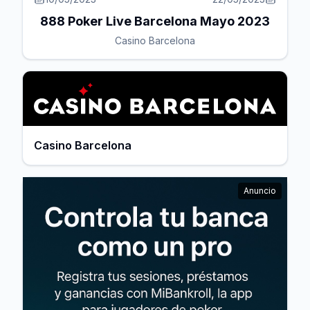
888 Poker Live Barcelona Mayo 2023
Casino Barcelona
Casino Barcelona
Anuncio