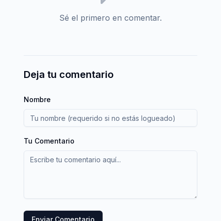
Sé el primero en comentar.
Deja tu comentario
Nombre
Tu Comentario
Enviar Comentario