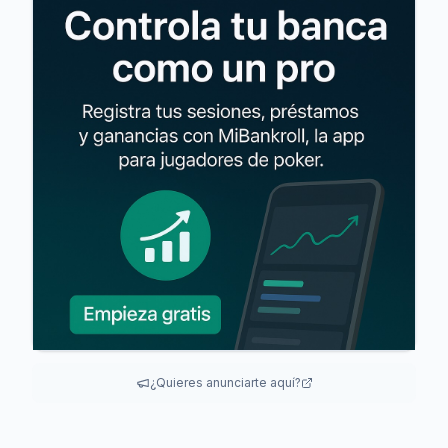
¿Quieres anunciarte aquí?