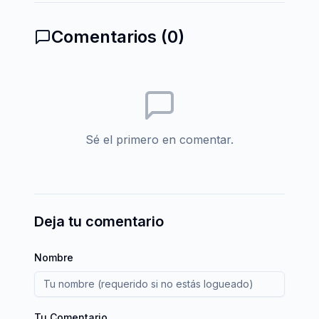
Comentarios (
0
)
Sé el primero en comentar.
Deja tu comentario
Nombre
Tu Comentario