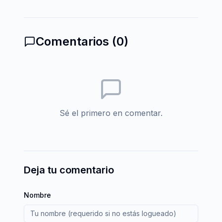
Comentarios (
0
)
Sé el primero en comentar.
Deja tu comentario
Nombre