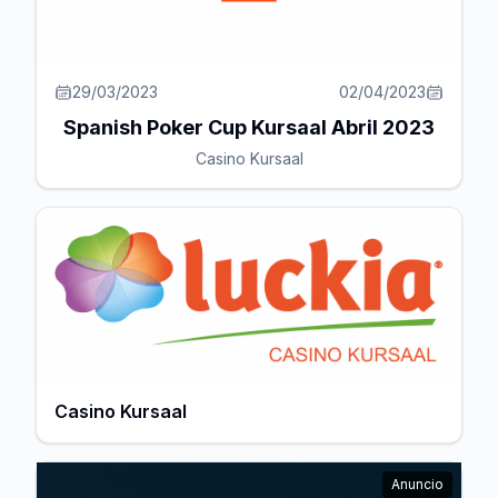
29/03/2023
02/04/2023
Spanish Poker Cup Kursaal Abril 2023
Casino Kursaal
Casino Kursaal
Anuncio