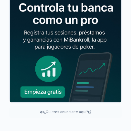
¿Quieres anunciarte aquí?