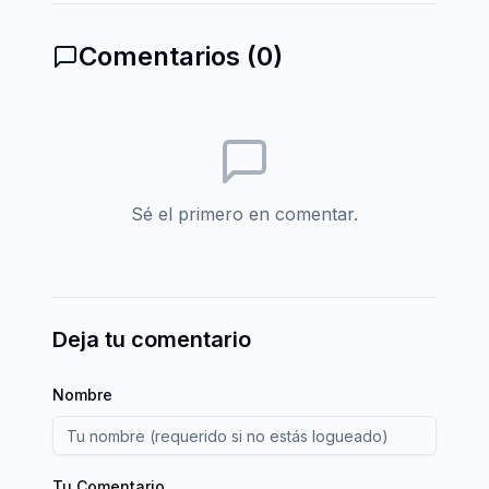
Comentarios (
0
)
Sé el primero en comentar.
Deja tu comentario
Nombre
Tu Comentario