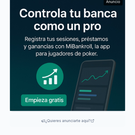
Anuncio
¿Quieres anunciarte aquí?