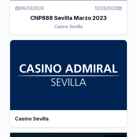
06/03/2023
12/03/2023
CNP888 Sevilla Marzo 2023
Casino Sevilla
Casino Sevilla