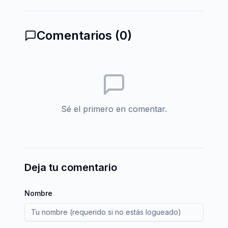
Comentarios (
0
)
Sé el primero en comentar.
Deja tu comentario
Nombre