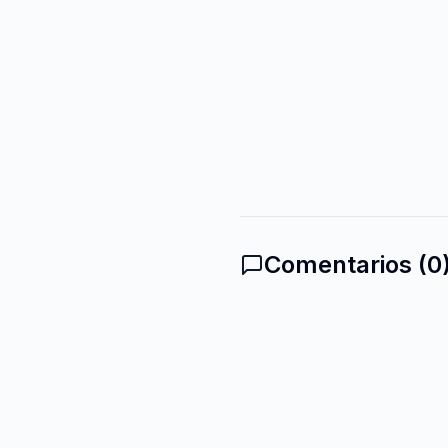
Comentarios (
0