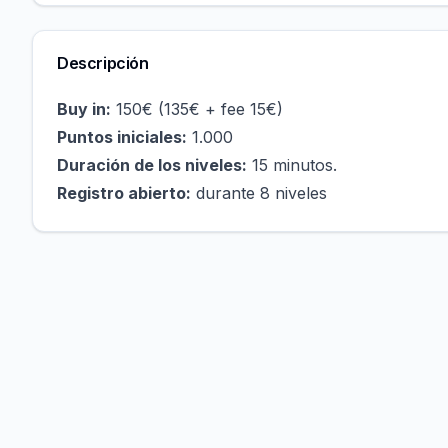
Descripción
Buy in:
150€ (135€ + fee 15€)
Puntos iniciales:
1.000
Duración de los niveles:
15 minutos.
Registro abierto:
durante 8 niveles