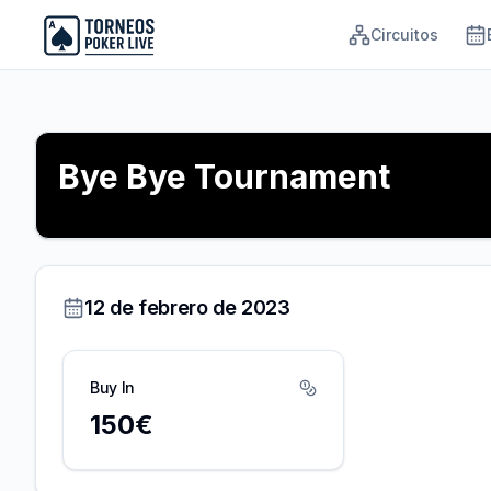
Circuitos
Bye Bye Tournament
12 de febrero de 2023
Buy In
150€