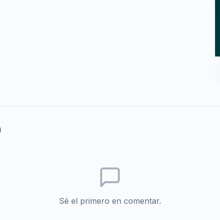
)
Sé el primero en comentar.