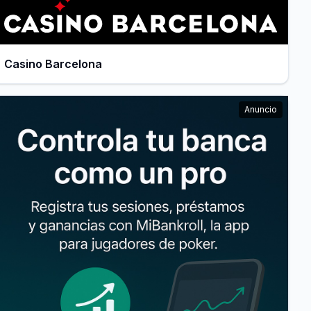
Casino Barcelona
Anuncio