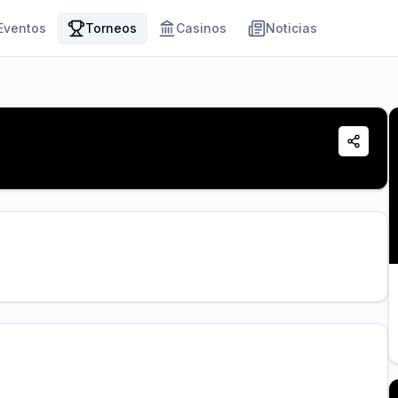
Eventos
Torneos
Casinos
Noticias
Compar