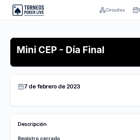
Circuitos
Mini CEP - Día Final
7 de febrero de 2023
Descripción
Registro cerrado