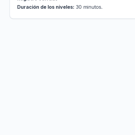
Duración de los niveles:
30 minutos.