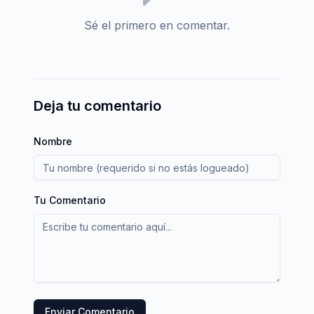
Sé el primero en comentar.
Deja tu comentario
Nombre
Tu Comentario
Enviar Comentario