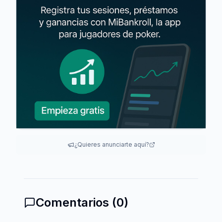
¿Quieres anunciarte aquí?
Comentarios (
0
)