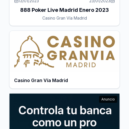
13/01/2023
23/01/2023
888 Poker Live Madrid Enero 2023
Casino Gran Vía Madrid
Casino Gran Vía Madrid
Anuncio