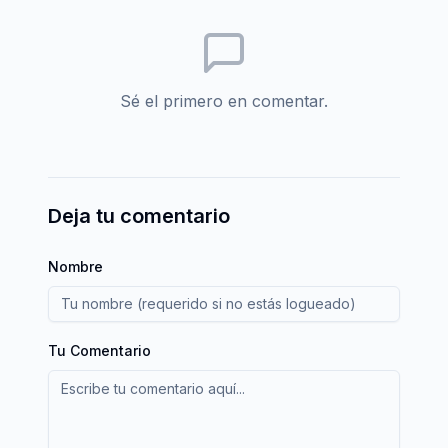
Sé el primero en comentar.
Deja tu comentario
Nombre
Tu Comentario