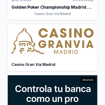
Golden Poker Championship Madrid Diciembre 2022
Casino Gran Vía Madrid
Casino Gran Vía Madrid
Anuncio