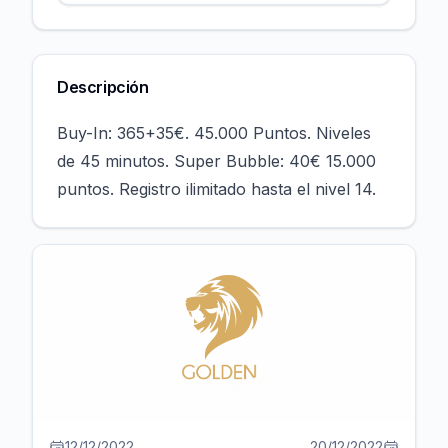
Descripción
Buy-In: 365+35€. 45.000 Puntos. Niveles
de 45 minutos. Super Bubble: 40€ 15.000
puntos. Registro ilimitado hasta el nivel 14.
12/12/2022
20/12/2022