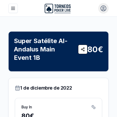
Toggle navigation menu
Iniciar 
Super Satélite Al-
80
€
Andalus Main
Compartir
Event 1B
1 de diciembre de 2022
Buy In
80€