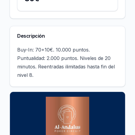
Descripción
Buy-In: 70+10€. 10.000 puntos.
Puntualidad: 2.000 puntos. Niveles de 20
minutos. Reentradas ilimitadas hasta fin del
nivel 8.