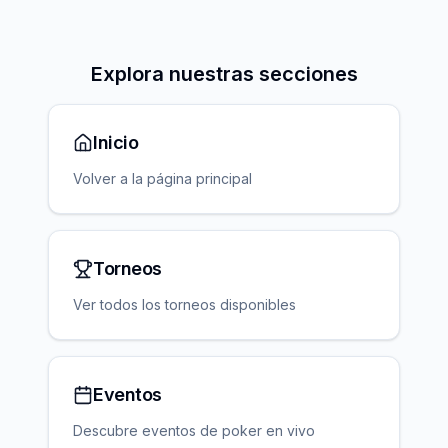
Explora nuestras secciones
Inicio
Volver a la página principal
Torneos
Ver todos los torneos disponibles
Eventos
Descubre eventos de poker en vivo