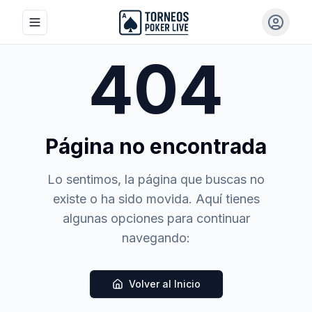
Toggle navigation menu
Iniciar 
404
Página no encontrada
Lo sentimos, la página que buscas no
existe o ha sido movida. Aquí tienes
algunas opciones para continuar
navegando:
Volver al Inicio