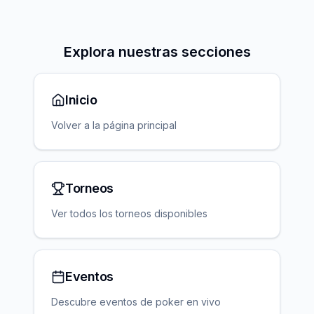
Explora nuestras secciones
Inicio
Volver a la página principal
Torneos
Ver todos los torneos disponibles
Eventos
Descubre eventos de poker en vivo