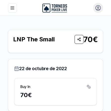
Toggle navigation menu
Iniciar 
70
€
LNP The Small
Compartir
22 de octubre de 2022
Buy In
70€