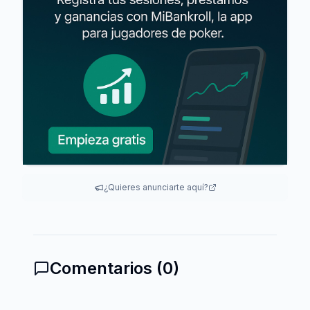
¿Quieres anunciarte aquí?
Comentarios (
0
)