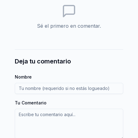
Sé el primero en comentar.
Deja tu comentario
Nombre
Tu Comentario