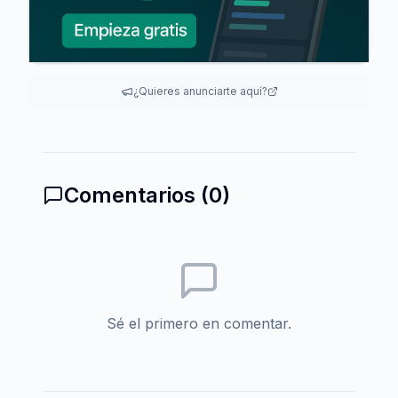
¿Quieres anunciarte aquí?
Comentarios (
0
)
Sé el primero en comentar.