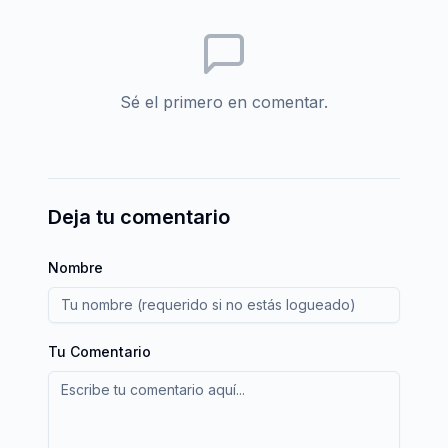
Sé el primero en comentar.
Deja tu comentario
Nombre
Tu Comentario