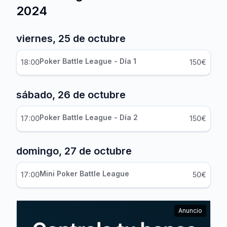
2024
viernes, 25 de octubre
Poker Battle League - Día 1
18:00
150€
sábado, 26 de octubre
Poker Battle League - Día 2
17:00
150€
domingo, 27 de octubre
Mini Poker Battle League
17:00
50€
Anuncio