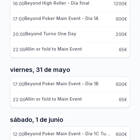
Beyond High Roller - Día final
16:00
1200€
Beyond Poker Main Event - Día 1A
17:00
600€
Beyond Turno One Day
20:00
200€
Allin or fold to Main Event
22:00
65€
viernes, 31 de mayo
Beyond Poker Main Event - Día 1B
17:00
600€
Allin or fold to Main Event
22:00
65€
sábado, 1 de junio
Beyond Poker Main Event - Día 1C Turbo
12:00
600€