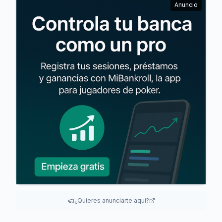
Anuncio
¿Quieres anunciarte aquí?