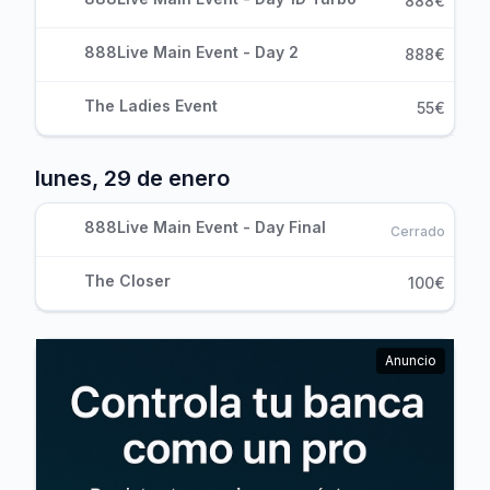
888€
888Live Main Event - Day 2
888€
The Ladies Event
55€
lunes, 29 de enero
888Live Main Event - Day Final
Cerrado
The Closer
100€
Anuncio