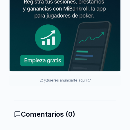
¿Quieres anunciarte aquí?
Comentarios (
0
)