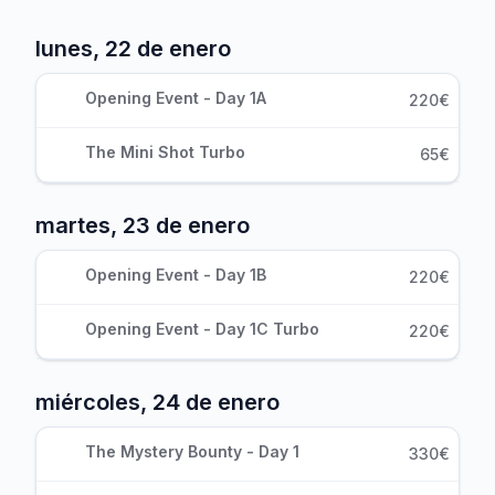
lunes, 22 de enero
Opening Event - Day 1A
220€
The Mini Shot Turbo
65€
martes, 23 de enero
Opening Event - Day 1B
220€
Opening Event - Day 1C Turbo
220€
miércoles, 24 de enero
The Mystery Bounty - Day 1
330€