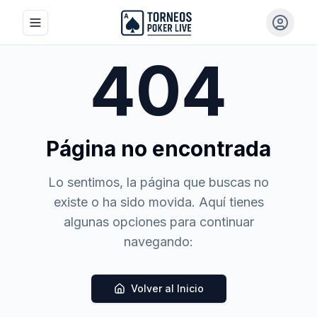
Toggle navigation menu
Iniciar 
404
Página no encontrada
Lo sentimos, la página que buscas no
existe o ha sido movida. Aquí tienes
algunas opciones para continuar
navegando:
Volver al Inicio