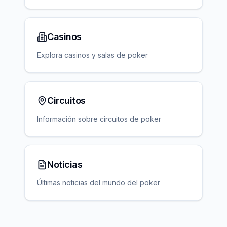
Casinos
Explora casinos y salas de poker
Circuitos
Información sobre circuitos de poker
Noticias
Últimas noticias del mundo del poker