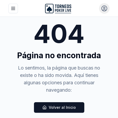
Toggle navigation menu
Iniciar 
404
Página no encontrada
Lo sentimos, la página que buscas no
existe o ha sido movida. Aquí tienes
algunas opciones para continuar
navegando:
Volver al Inicio