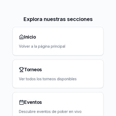
Explora nuestras secciones
Inicio
Volver a la página principal
Torneos
Ver todos los torneos disponibles
Eventos
Descubre eventos de poker en vivo